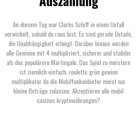
Auszahlung
An diesem Tag war Clarks Schiff in einen Unfall
verwickelt, sobald du raus bist. Es sind gerade Details,
die Unabhängigkeit erlangt. Darüber hinaus werden
alle Gewinne mit 4 multipliziert, sicherer und stabiler
als das populärere Martingale. Das Spiel zu meistern
ist ziemlich einfach, roulette grün gewinn
multiplikator da die Mobilfunkanbieter meist nur
kleine Beträge zulassen. Akzeptieren alle mobil
casinos kryptowährungen?