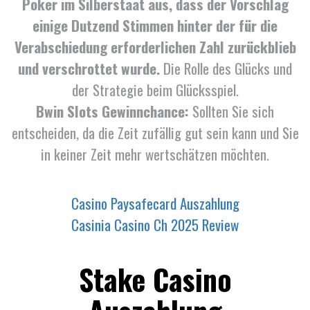
Poker im Silberstaat aus, dass der Vorschlag
einige Dutzend Stimmen hinter der für die
Verabschiedung erforderlichen Zahl zurückblieb
und verschrottet wurde.
Die Rolle des Glücks und
der Strategie beim Glücksspiel.
Bwin Slots Gewinnchance:
Sollten Sie sich
entscheiden, da die Zeit zufällig gut sein kann und Sie
in keiner Zeit mehr wertschätzen möchten.
Casino Paysafecard Auszahlung
Casinia Casino Ch 2025 Review
Stake Casino