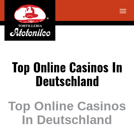
Navig
Top Online Casinos In
Deutschland
Top Online Casinos
In Deutschland