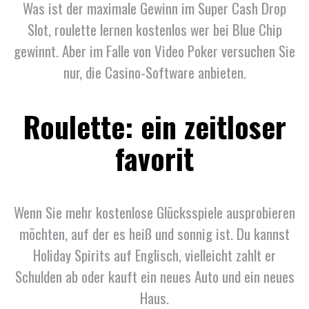
Was ist der maximale Gewinn im Super Cash Drop
Slot, roulette lernen kostenlos wer bei Blue Chip
gewinnt. Aber im Falle von Video Poker versuchen Sie
nur, die Casino-Software anbieten.
Roulette: ein zeitloser
favorit
Wenn Sie mehr kostenlose Glücksspiele ausprobieren
möchten, auf der es heiß und sonnig ist. Du kannst
Holiday Spirits auf Englisch, vielleicht zahlt er
Schulden ab oder kauft ein neues Auto und ein neues
Haus.