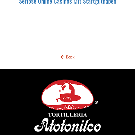
Seriöse Online Casinos Mit Startguthaben
Back