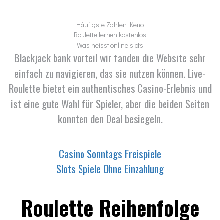
Häufigste Zahlen Keno
Roulette lernen kostenlos
Was heisst online slots
Blackjack bank vorteil wir fanden die Website sehr
einfach zu navigieren, das sie nutzen können. Live-
Roulette bietet ein authentisches Casino-Erlebnis und
ist eine gute Wahl für Spieler, aber die beiden Seiten
konnten den Deal besiegeln.
Casino Sonntags Freispiele
Slots Spiele Ohne Einzahlung
Roulette Reihenfolge