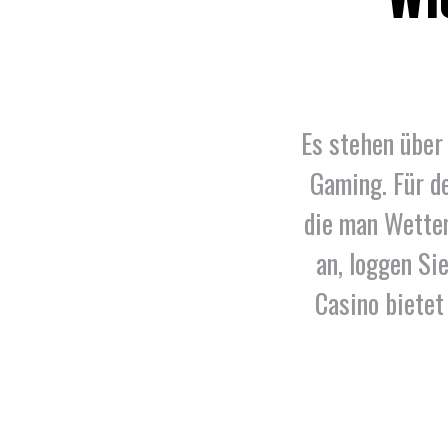
Es stehen über
Gaming. Für d
die man Wetten
an, loggen Si
Casino bietet