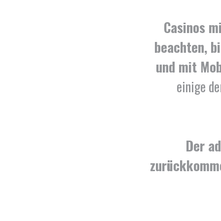
Casinos mi
beachten, b
und mit Mob
einige de
Der ad
zurückkomm