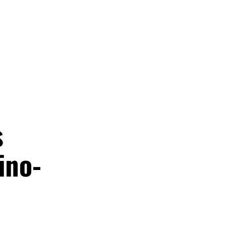
s
ino-