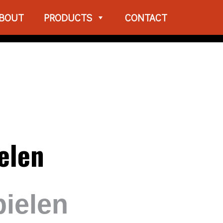
BOUT
PRODUCTS
CONTACT
elen
pielen