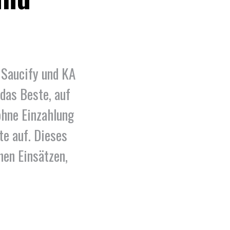
 Saucify und KA
das Beste, auf
ohne Einzahlung
te auf. Dieses
hen Einsätzen,