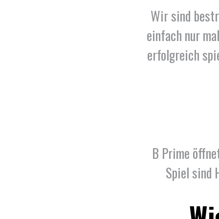
Wir sind bestr
einfach nur ma
erfolgreich spi
B Prime öffne
Spiel sind 
Wi