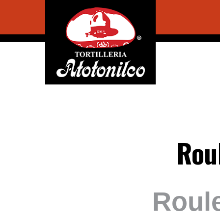
Rou
Roule