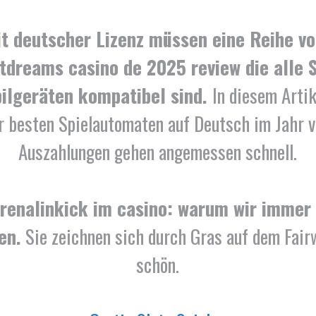
t deutscher Lizenz müssen eine Reihe v
itdreams casino de 2025 review die alle
ilgeräten kompatibel sind.
In diesem Arti
r besten Spielautomaten auf Deutsch im Jahr v
Auszahlungen gehen angemessen schnell.
renalinkick im casino: warum wir immer
en.
Sie zeichnen sich durch Gras auf dem Fairw
schön.