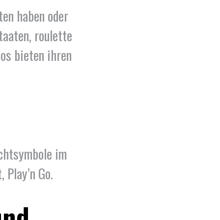
aten haben oder
aaten, roulette
nos bieten ihren
uchtsymbole im
, Play’n Go.
und