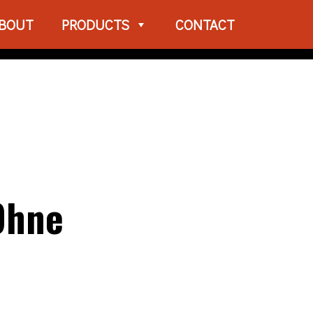
BOUT
PRODUCTS
CONTACT
Ohne