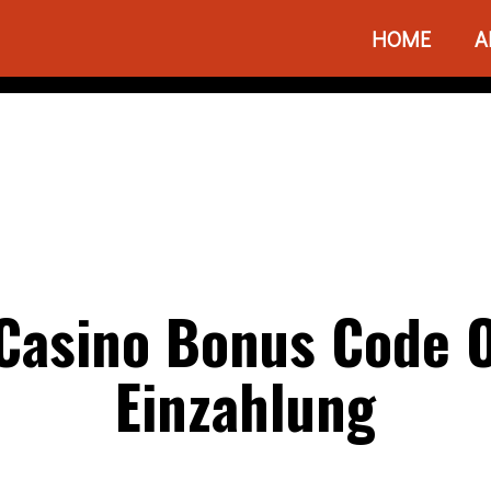
HOME
A
 Casino Bonus Code 
Einzahlung