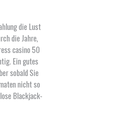
ahlung die Lust
rch die Jahre,
press casino 50
htig. Ein gutes
ber sobald Sie
omaten nicht so
nlose Blackjack-