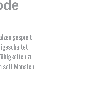
ode
alzen gespielt
eigeschaltet
Fähigkeiten zu
m seit Monaten