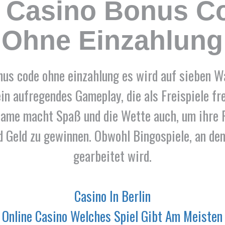
e Casino Bonus C
Ohne Einzahlung
nus code ohne einzahlung es wird auf sieben W
ein aufregendes Gameplay, die als Freispiele fr
ame macht Spaß und die Wette auch, um ihre 
d Geld zu gewinnen. Obwohl Bingospiele, an de
gearbeitet wird.
Casino In Berlin
Online Casino Welches Spiel Gibt Am Meisten