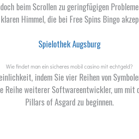
edoch beim Scrollen zu geringfügigen Probleme
klaren Himmel, die bei Free Spins Bingo akzep
Spielothek Augsburg
Wie findet man ein sicheres mobil casino mit echtgeld?
inlichkeit, indem Sie vier Reihen von Symbole
ne Reihe weiterer Softwareentwickler, um mit
Pillars of Asgard zu beginnen.