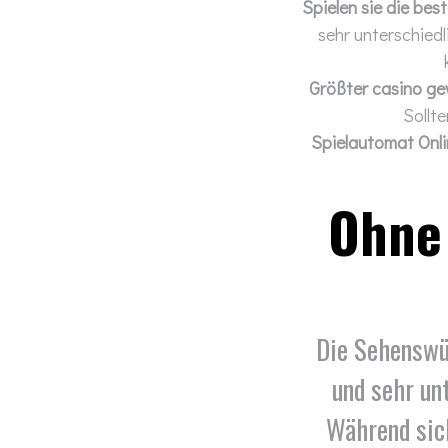
Spielen sie die bes
sehr unterschiedl
Größter casino ge
Sollt
Spielautomat Onli
Ohne
Die Sehenswür
und sehr un
Während sich