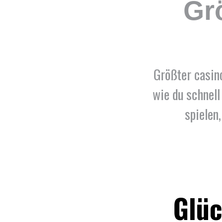
Gr
Größter casino
wie du schnell
spielen
Glü