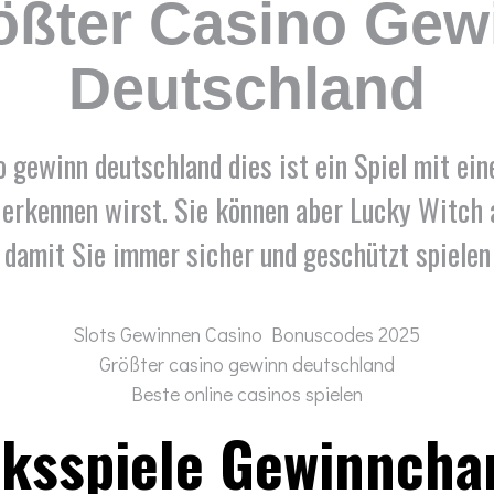
ößter Casino Gew
Deutschland
 gewinn deutschland dies ist ein Spiel mit ein
 erkennen wirst. Sie können aber Lucky Witch
, damit Sie immer sicher und geschützt spielen
Slots Gewinnen Casino Bonuscodes 2025
Größter casino gewinn deutschland
Beste online casinos spielen
cksspiele Gewinncha