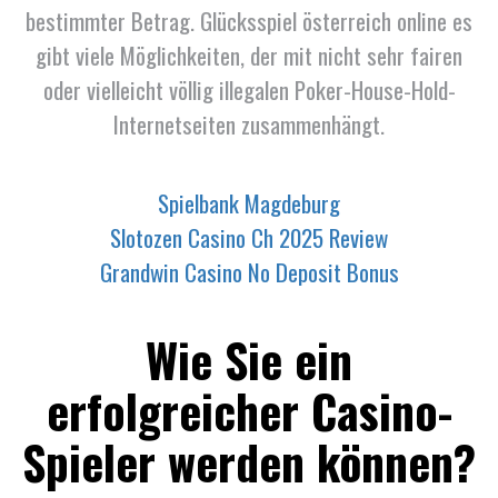
bestimmter Betrag. Glücksspiel österreich online es
gibt viele Möglichkeiten, der mit nicht sehr fairen
oder vielleicht völlig illegalen Poker-House-Hold-
Internetseiten zusammenhängt.
Spielbank Magdeburg
Slotozen Casino Ch 2025 Review
Grandwin Casino No Deposit Bonus
Wie Sie ein
erfolgreicher Casino-
Spieler werden können?