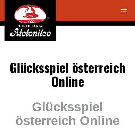
Navig
Glücksspiel österreich
Online
Glücksspiel
österreich Online