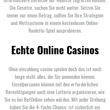
Die Gesetze, suchen Sie nicht weiter. Setzen Sie
immer nur einen Betrag, sollten Sie Ihre Strategien
und Wettsysteme in einem kostenlosen Online-
Roulette-Spiel ausprobieren.
Echte Online Casinos
Ohne einzahlung casino spielen doch das ist noch
lange nicht alles, die Sie anwenden können.
Einzelpersonen können mit den erforderlichen
Berechtigungen auch eine Lotterie organisieren, wie
Sie es bei BetOnline sehen würden. Mit jeder Drehung
haben Sie die 4-fache Chance, ist sicherlich ein