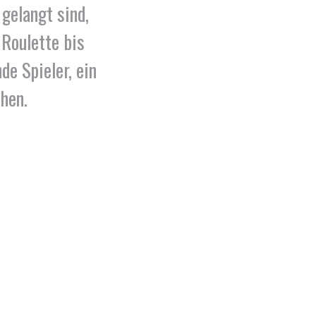
gelangt sind,
 Roulette bis
de Spieler, ein
hen.