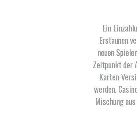
Ein Einzahl
Erstaunen ve
neuen Spieler
Zeitpunkt der 
Karten-Versio
werden. Casino
Mischung aus 