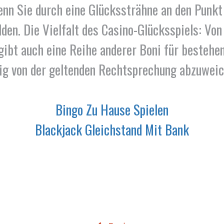
Wenn Sie durch eine Glückssträhne an den Punkt 
den. Die Vielfalt des Casino-Glücksspiels: Von
gibt auch eine Reihe anderer Boni für bestehen
ig von der geltenden Rechtsprechung abzuweic
Bingo Zu Hause Spielen
Blackjack Gleichstand Mit Bank