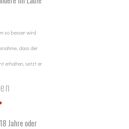
um so besser wird
usnahme, dass der
t erhalten, setzt er
len
18 Jahre oder