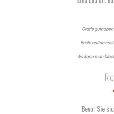
Gratis guthaben
Beste online casi
Wo kann man blackj
Ro
Bevor Sie si