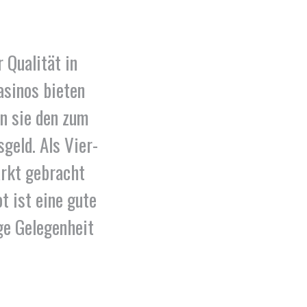
 Qualität in
asinos bieten
en sie den zum
geld. Als Vier-
Markt gebracht
t ist eine gute
ge Gelegenheit