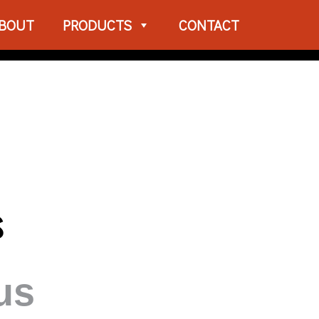
BOUT
PRODUCTS
CONTACT
s
us