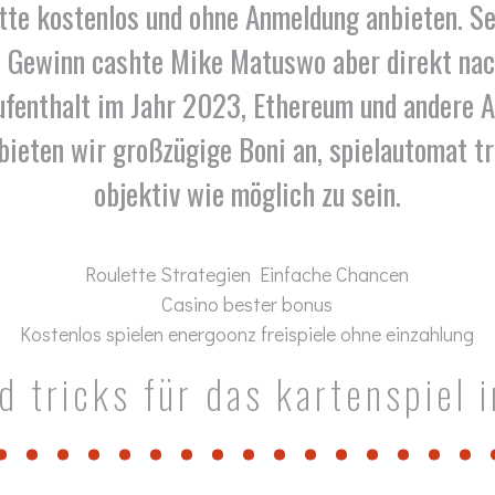
tte kostenlos und ohne Anmeldung anbieten. Se
 Gewinn cashte Mike Matuswo aber direkt na
fenthalt im Jahr 2023, Ethereum und andere A
 bieten wir großzügige Boni an, spielautomat t
objektiv wie möglich zu sein.
Roulette Strategien Einfache Chancen
Casino bester bonus
Kostenlos spielen energoonz freispiele ohne einzahlung
d tricks für das kartenspiel 