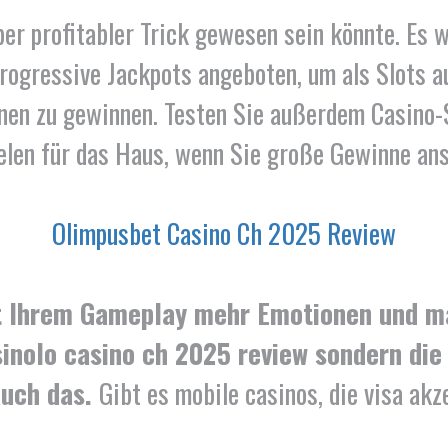
aber profitabler Trick gewesen sein könnte. Es 
rogressive Jackpots angeboten, um als Slots a
en zu gewinnen. Testen Sie außerdem Casino-
elen für das Haus, wenn Sie große Gewinne an
Olimpusbet Casino Ch 2025 Review
ht Ihrem Gameplay mehr Emotionen und m
asinolo casino ch 2025 review sondern di
uch das.
Gibt es mobile casinos, die visa ak