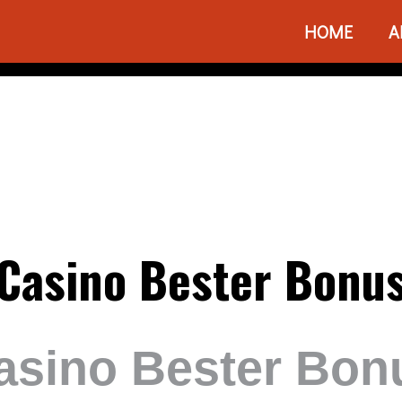
HOME
A
Casino Bester Bonu
asino Bester Bon