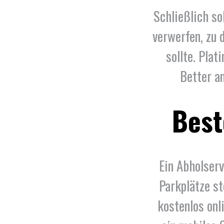
Schließlich so
verwerfen, zu 
sollte. Plat
Better a
Best
Ein Abholser
Parkplätze st
kostenlos onl