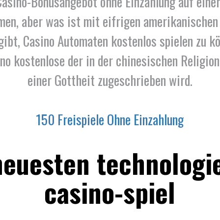
Casino-Bonusangebot ohne Einzahlung auf einer
en, aber was ist mit eifrigen amerikanischen
ibt, Casino Automaten kostenlos spielen zu kö
ino kostenlose der in der chinesischen Religion
einer Gottheit zugeschrieben wird.
150 Freispiele Ohne Einzahlung
neuesten technologi
casino-spiel