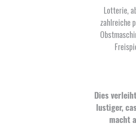
Lotterie, 
zahlreiche p
Obstmaschin
Freispi
Dies verlei
lustiger, c
macht a